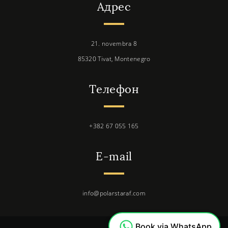
Адрес
21. novembra 8
85320 Tivat, Montenegro
Телефон
+382 67 055 165
E-mail
info@polarstaraf.com
Book via WhatsApp