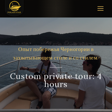
Опыт побережья Черногории в
захватывающем стиле и со стилем!
Custom private tour: 4
hours